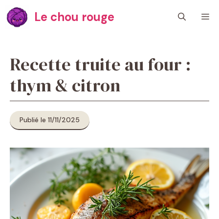
Aller
Le chou rouge
M
au
contenu
Recette truite au four :
thym & citron
Publié le 11/11/2025