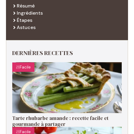
Résumé
Ingrédients
Étapes
Astuces
DERNIÈRES RECETTES
Facile
Tarte rhubarbe amande : recette facile et
gourmande à partager
Facile