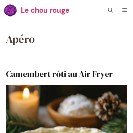
Aller
Le chou rouge
M
au
contenu
Apéro
Camembert rôti au Air Fryer