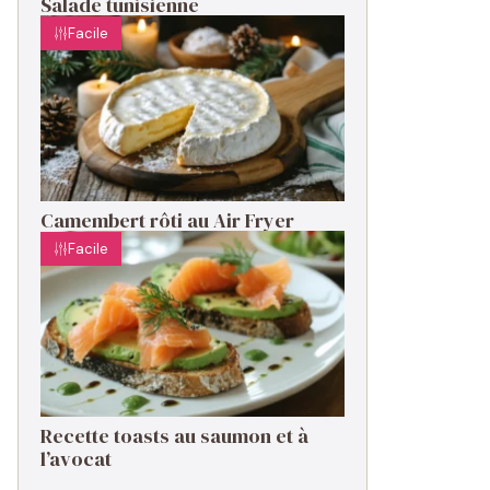
Salade tunisienne
Facile
Camembert rôti au Air Fryer
Facile
Recette toasts au saumon et à
l’avocat