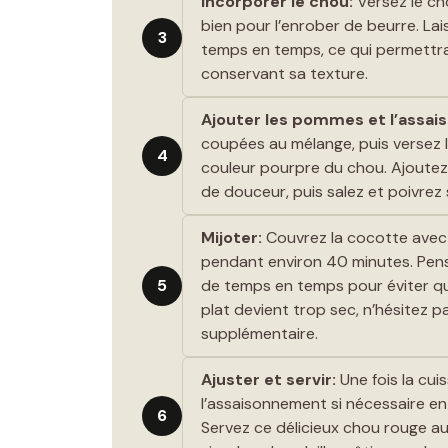
Incorporer le chou:
Versez le ch
bien pour l’enrober de beurre. La
3
temps en temps, ce qui permettr
conservant sa texture.
Ajouter les pommes et l’assa
coupées au mélange, puis versez le
4
couleur pourpre du chou. Ajoutez
de douceur, puis salez et poivrez 
Mijoter:
Couvrez la cocotte avec s
pendant environ 40 minutes. Pense
5
de temps en temps pour éviter qu
plat devient trop sec, n’hésitez p
supplémentaire.
Ajuster et servir:
Une fois la cui
l’assaisonnement si nécessaire en
6
Servez ce délicieux chou rouge