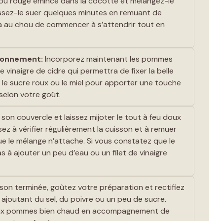
ou rouge émincé dans la cocotte et mélangez-le
issez-le suer quelques minutes en remuant de
a au chou de commencer à s’attendrir tout en
isonnement:
Incorporez maintenant les pommes
 vinaigre de cidre qui permettra de fixer la belle
 le sucre roux ou le miel pour apporter une touche
selon votre goût.
on couvercle et laissez mijoter le tout à feu doux
z à vérifier régulièrement la cuisson et à remuer
e le mélange n’attache. Si vous constatez que le
as à ajouter un peu d’eau ou un filet de vinaigre
sson terminée, goûtez votre préparation et rectifiez
 ajoutant du sel, du poivre ou un peu de sucre.
 aux pommes bien chaud en accompagnement de