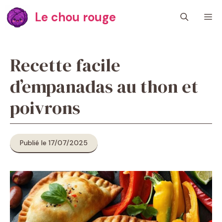
Aller
Le chou rouge
M
au
contenu
Recette facile
d’empanadas au thon et
poivrons
Publié le 17/07/2025