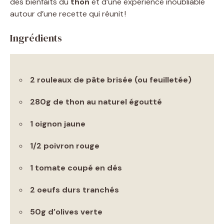
des bienfaits du
thon
et d’une expérience inoubliable
autour d’une recette qui réunit !
Ingrédients
2 rouleaux de
pâte
brisée (ou feuilletée)
280g de
thon
au naturel égoutté
1 oignon jaune
1/2 poivron rouge
1 tomate coupé en dés
2 oeufs durs tranchés
50g d’olives verte