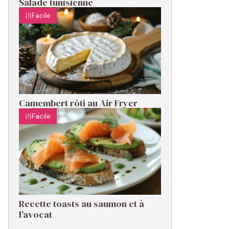
Salade tunisienne
Facile
Camembert rôti au Air Fryer
Facile
Recette toasts au saumon et à
l’avocat